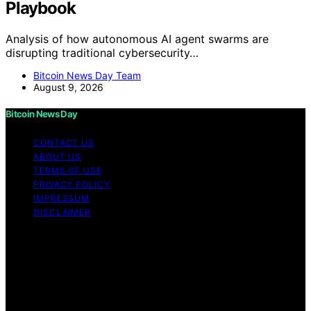
Playbook
Analysis of how autonomous AI agent swarms are
disrupting traditional cybersecurity…
Bitcoin News Day Team
August 9, 2026
Bitcoin News Day
CONTACT US
ABOUT US
TERMS OF USE
PRIVACY POLICY
IMPRESSUM
DISCLAIMER
Copyright © 2026 Bitcoin News Day Content on Bitcoin
News Day is created and published using artificial
intelligence (AI) for general informational and
educational purposes. Affiliate disclaimer As an affiliate,
we may earn a commission from qualifying purchases.
We get commissions for purchases made through links