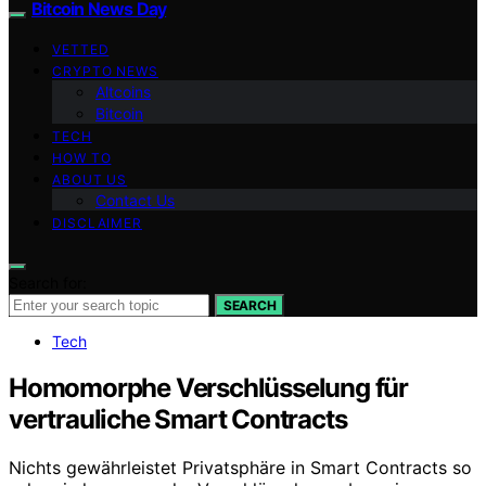
Bitcoin News Day
VETTED
CRYPTO NEWS
Altcoins
Bitcoin
TECH
HOW TO
ABOUT US
Contact Us
DISCLAIMER
Search for:
SEARCH
Tech
Homomorphe Verschlüsselung für
vertrauliche Smart Contracts
Nichts gewährleistet Privatsphäre in Smart Contracts so