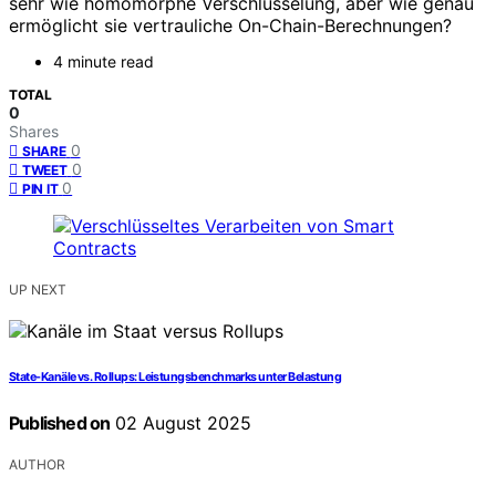
sehr wie homomorphe Verschlüsselung, aber wie genau
ermöglicht sie vertrauliche On-Chain-Berechnungen?
4 minute read
TOTAL
0
Shares
0
SHARE
0
TWEET
0
PIN IT
UP NEXT
State-Kanäle vs. Rollups: Leistungsbenchmarks unter Belastung
Published on
02 August 2025
AUTHOR