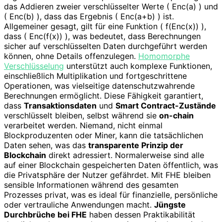
das Addieren zweier verschlüsselter Werte ( Enc(a) ) und
( Enc(b) ), dass das Ergebnis ( Enc(a+b) ) ist.
Allgemeiner gesagt, gilt für eine Funktion ( f(Enc(x)) ),
dass ( Enc(f(x)) ), was bedeutet, dass Berechnungen
sicher auf verschlüsselten Daten durchgeführt werden
können, ohne Details offenzulegen.
Homomorphe
Verschlüsselung
unterstützt auch komplexe Funktionen,
einschließlich Multiplikation und fortgeschrittene
Operationen, was vielseitige datenschutzwahrende
Berechnungen ermöglicht. Diese Fähigkeit garantiert,
dass
Transaktionsdaten
und
Smart Contract-Zustände
verschlüsselt bleiben, selbst während sie
on-chain
verarbeitet werden. Niemand, nicht einmal
Blockproduzenten oder Miner, kann die tatsächlichen
Daten sehen, was das
transparente Prinzip der
Blockchain
direkt adressiert. Normalerweise sind alle
auf einer Blockchain gespeicherten Daten öffentlich, was
die Privatsphäre der Nutzer gefährdet. Mit FHE bleiben
sensible Informationen während des gesamten
Prozesses privat, was es ideal für finanzielle, persönliche
oder vertrauliche Anwendungen macht.
Jüngste
Durchbrüche bei FHE
haben dessen Praktikabilität