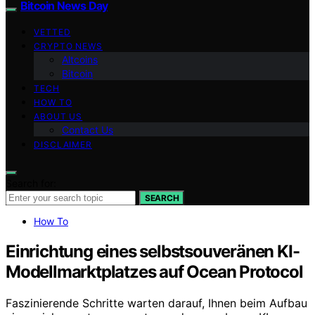
Bitcoin News Day
VETTED
CRYPTO NEWS
Altcoins
Bitcoin
TECH
HOW TO
ABOUT US
Contact Us
DISCLAIMER
Search for:
SEARCH
How To
Einrichtung eines selbstsouveränen KI-
Modellmarktplatzes auf Ocean Protocol
Faszinierende Schritte warten darauf, Ihnen beim Aufbau