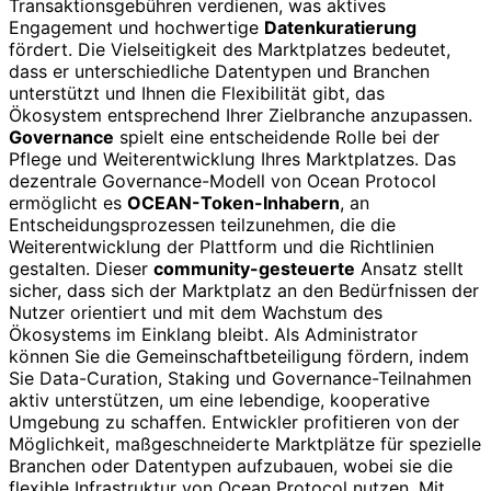
Transaktionsgebühren verdienen, was aktives
Engagement und hochwertige
Datenkuratierung
fördert. Die Vielseitigkeit des Marktplatzes bedeutet,
dass er unterschiedliche Datentypen und Branchen
unterstützt und Ihnen die Flexibilität gibt, das
Ökosystem entsprechend Ihrer Zielbranche anzupassen.
Governance
spielt eine entscheidende Rolle bei der
Pflege und Weiterentwicklung Ihres Marktplatzes. Das
dezentrale Governance-Modell von Ocean Protocol
ermöglicht es
OCEAN-Token-Inhabern
, an
Entscheidungsprozessen teilzunehmen, die die
Weiterentwicklung der Plattform und die Richtlinien
gestalten. Dieser
community-gesteuerte
Ansatz stellt
sicher, dass sich der Marktplatz an den Bedürfnissen der
Nutzer orientiert und mit dem Wachstum des
Ökosystems im Einklang bleibt. Als Administrator
können Sie die Gemeinschaftbeteiligung fördern, indem
Sie Data-Curation, Staking und Governance-Teilnahmen
aktiv unterstützen, um eine lebendige, kooperative
Umgebung zu schaffen. Entwickler profitieren von der
Möglichkeit, maßgeschneiderte Marktplätze für spezielle
Branchen oder Datentypen aufzubauen, wobei sie die
flexible Infrastruktur von Ocean Protocol nutzen. Mit