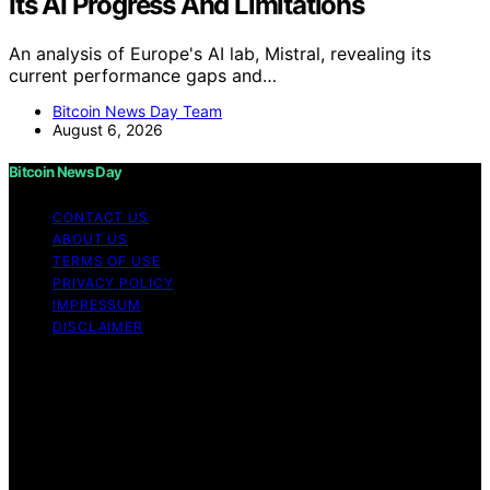
Its AI Progress And Limitations
An analysis of Europe's AI lab, Mistral, revealing its
current performance gaps and…
Bitcoin News Day Team
August 6, 2026
Bitcoin News Day
CONTACT US
ABOUT US
TERMS OF USE
PRIVACY POLICY
IMPRESSUM
DISCLAIMER
Copyright © 2026 Bitcoin News Day Content on Bitcoin
News Day is created and published using artificial
intelligence (AI) for general informational and
educational purposes. Affiliate disclaimer As an affiliate,
we may earn a commission from qualifying purchases.
We get commissions for purchases made through links