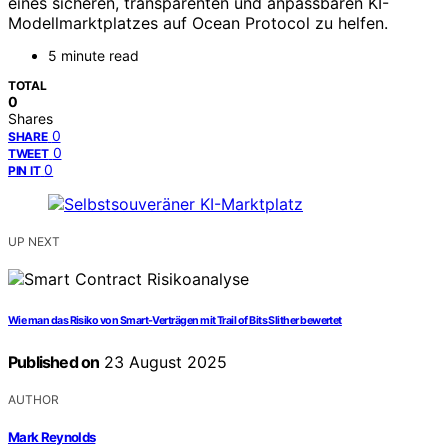
eines sicheren, transparenten und anpassbaren KI-
Modellmarktplatzes auf Ocean Protocol zu helfen.
5 minute read
TOTAL
0
Shares
0
SHARE
0
TWEET
0
PIN IT
UP NEXT
Wie man das Risiko von Smart-Verträgen mit Trail of Bits Slither bewertet
Published on
23 August 2025
AUTHOR
Mark Reynolds