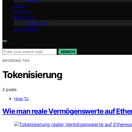
TECH
HOW TO
ABOUT US
Contact Us
DISCLAIMER
Search for:
SEARCH
BROWSING TAG
Tokenisierung
2 posts
How To
Wie man reale Vermögenswerte auf Ether