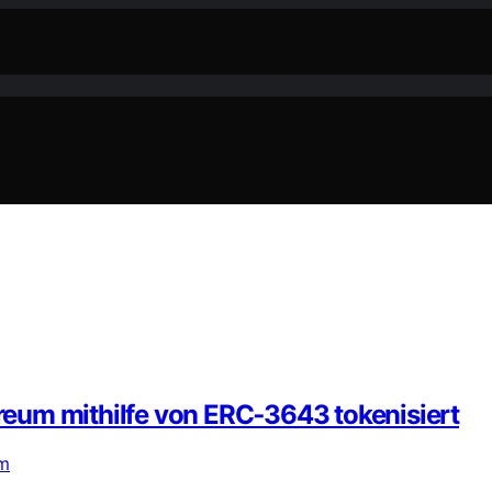
eum mithilfe von ERC‑3643 tokenisiert