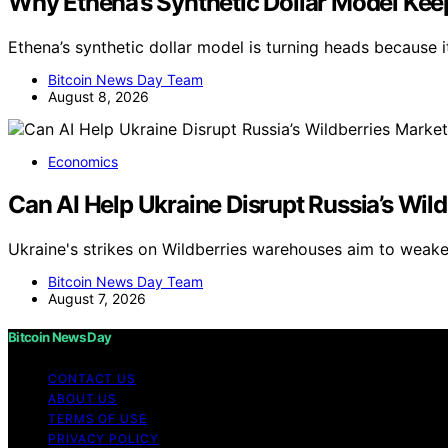
Why Ethena’s Synthetic Dollar Model Ke
Ethena’s synthetic dollar model is turning heads because
Bitcoin News Day Team
August 8, 2026
Economics
Can AI Help Ukraine Disrupt Russia’s Wil
Ukraine's strikes on Wildberries warehouses aim to weake
Bitcoin News Day Team
August 7, 2026
Bitcoin News Day
CONTACT US
ABOUT US
TERMS OF USE
PRIVACY POLICY