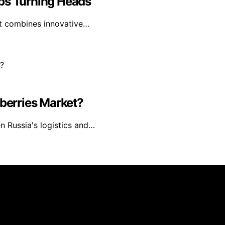
eps Turning Heads
 it combines innovative…
dberries Market?
n Russia's logistics and…