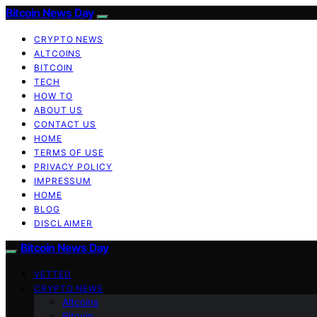
Bitcoin News Day
CRYPTO NEWS
ALTCOINS
BITCOIN
TECH
HOW TO
ABOUT US
CONTACT US
HOME
TERMS OF USE
PRIVACY POLICY
IMPRESSUM
HOME
BLOG
DISCLAIMER
Bitcoin News Day
VETTED
CRYPTO NEWS
Altcoins
Bitcoin