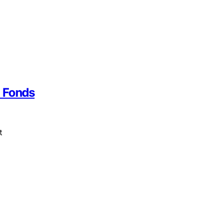
I Fonds
t