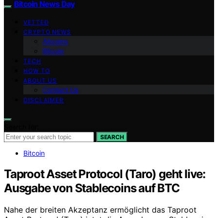
Bitcoin News Day
VETTED
CRYPTO NEWS
Altcoins
Bitcoin
TECH
HOW TO
ABOUT US
Contact Us
DISCLAIMER
Search for:
SEARCH
Bitcoin
Taproot Asset Protocol (Taro) geht live:
Ausgabe von Stablecoins auf BTC
Nahe der breiten Akzeptanz ermöglicht das Taproot