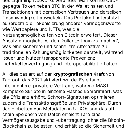
des Lightning Networks verbindet. Man könnte USD-
gepegte Token neben BTC in der Wallet halten und
Transaktionen mit demselben Vertrauen und derselben
Geschwindigkeit abwickeln. Das Protokoll unterstützt
außerdem die Tokenisierung anderer Vermögenswerte
wie Wertpapiere und NFTs, was die
Nutzungsmöglichkeiten von Bitcoin erweitert. Dieser
Ansatz ermöglicht es, den Dollar „Bitcoin zu machen“,
was eine sicherere und schnellere Alternative zu
traditionellen Zahlungsmöglichkeiten darstellt, während
Issuer und Nutzer transparente Provenienz,
Lieferkettenverfolgung und Interoperabilität erhalten.
All dies basiert auf der
kryptografischen Kraft
von
Taproot, das 2021 aktiviert wurde. Es erlaubt
intelligentere, privatere Verträge, während MAST
komplexe Skripte in einzelne Hashes komprimiert, was
die Effizienz erhöht. Schnorr-Signaturen optimieren
zudem die Transaktionsgröße und Privatsphäre. Durch
das Einbetten von Metadaten in UTXOs und das off-
chain Speichern von Daten erreicht Taro eine
Vermögensausgabe und -übertragung, ohne die Bitcoin-
Blockchain zu belasten, und erhält so die Sicherheit und