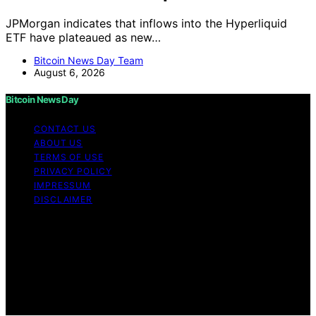
JPMorgan indicates that inflows into the Hyperliquid
ETF have plateaued as new…
Bitcoin News Day Team
August 6, 2026
Bitcoin News Day
CONTACT US
ABOUT US
TERMS OF USE
PRIVACY POLICY
IMPRESSUM
DISCLAIMER
Copyright © 2026 Bitcoin News Day Content on Bitcoin
News Day is created and published using artificial
intelligence (AI) for general informational and
educational purposes. Affiliate disclaimer As an affiliate,
we may earn a commission from qualifying purchases.
We get commissions for purchases made through links
on this website from Amazon and other third parties.