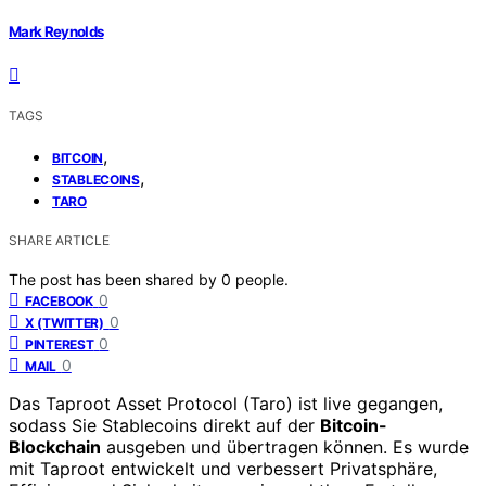
Mark Reynolds
TAGS
,
BITCOIN
,
STABLECOINS
TARO
SHARE ARTICLE
The post has been shared by
0
people.
0
FACEBOOK
0
X (TWITTER)
0
PINTEREST
0
MAIL
Das Taproot Asset Protocol (Taro) ist live gegangen,
sodass Sie Stablecoins direkt auf der
Bitcoin-
Blockchain
ausgeben und übertragen können. Es wurde
mit Taproot entwickelt und verbessert Privatsphäre,