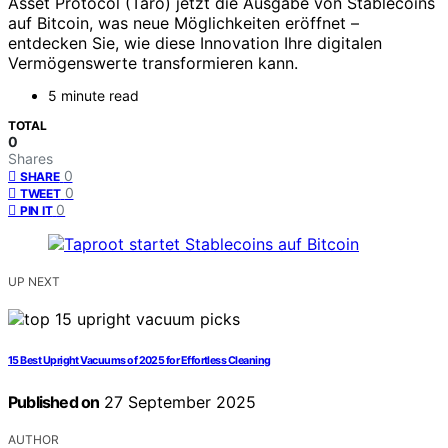
Asset Protocol (Taro) jetzt die Ausgabe von Stablecoins
auf Bitcoin, was neue Möglichkeiten eröffnet –
entdecken Sie, wie diese Innovation Ihre digitalen
Vermögenswerte transformieren kann.
5 minute read
TOTAL
0
Shares
0
SHARE
0
TWEET
0
PIN IT
UP NEXT
15 Best Upright Vacuums of 2025 for Effortless Cleaning
Published on
27 September 2025
AUTHOR