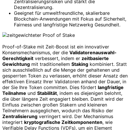
Zentralisierungsrisiken und stärkt die
Dezentralisierung.
Geeignet für umweltfreundliche, skalierbare
Blockchain-Anwendungen mit Fokus auf Sicherheit,
Fairness und langfristige Netzwerkg Gesundheit.
Proof-of-Stake mit Zeit-Boost ist ein innovativer
Konsensmechanismus, der die
Validatorenauswahl-
Gerechtigkeit
verbessert, indem er
zeitbasierte
Gewichtung
mit traditionellem
Staking
kombiniert. Statt
sich ausschließlich auf die Menge der gehaltenen und
gesperrten Token zu verlassen, erhöht dieser Ansatz den
effektiven Einsatz Ihrer Validatoren anhand der Dauer, in
der Sie Ihre Token committen. Dies fördert
langfristige
Teilnahme
und
Stabilität
, indem es diejenigen belohnt,
die über längere Zeit engagiert bleiben. Damit wird der
Einfluss zwischen großen Stakern und kleineren
Teilnehmern ausgeglichen, wodurch das Risiko der
Zentralisierung
verringert wird. Der Mechanismus
integriert
kryptografische Zeitkomponenten
, wie
Verifiable Delay Functions (VDFs), um ein Element