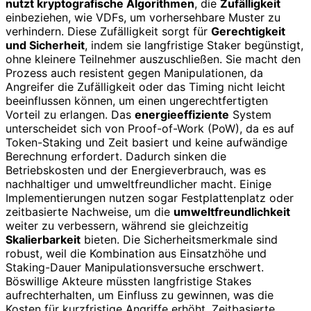
nutzt kryptografische Algorithmen
, die
Zufälligkeit
einbeziehen, wie VDFs, um vorhersehbare Muster zu
verhindern. Diese Zufälligkeit sorgt für
Gerechtigkeit
und Sicherheit
, indem sie langfristige Staker begünstigt,
ohne kleinere Teilnehmer auszuschließen. Sie macht den
Prozess auch resistent gegen Manipulationen, da
Angreifer die Zufälligkeit oder das Timing nicht leicht
beeinflussen können, um einen ungerechtfertigten
Vorteil zu erlangen. Das
energieeffiziente
System
unterscheidet sich von Proof-of-Work (PoW), da es auf
Token-Staking und Zeit basiert und keine aufwändige
Berechnung erfordert. Dadurch sinken die
Betriebskosten und der Energieverbrauch, was es
nachhaltiger und umweltfreundlicher macht. Einige
Implementierungen nutzen sogar Festplattenplatz oder
zeitbasierte Nachweise, um die
umweltfreundlichkeit
weiter zu verbessern, während sie gleichzeitig
Skalierbarkeit
bieten. Die Sicherheitsmerkmale sind
robust, weil die Kombination aus Einsatzhöhe und
Staking-Dauer Manipulationsversuche erschwert.
Böswillige Akteure müssten langfristige Stakes
aufrechterhalten, um Einfluss zu gewinnen, was die
Kosten für kurzfristige Angriffe erhöht. Zeitbasierte