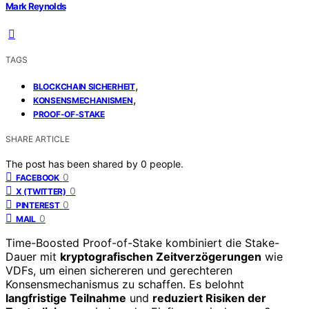
Mark Reynolds
TAGS
,
BLOCKCHAIN SICHERHEIT
,
KONSENSMECHANISMEN
PROOF-OF-STAKE
SHARE ARTICLE
The post has been shared by
0
people.
0
FACEBOOK
0
X (TWITTER)
0
PINTEREST
0
MAIL
Time-Boosted Proof-of-Stake kombiniert die Stake-
Dauer mit
kryptografischen Zeitverzögerungen
wie
VDFs, um einen sichereren und gerechteren
Konsensmechanismus zu schaffen. Es belohnt
langfristige Teilnahme
und
reduziert Risiken der