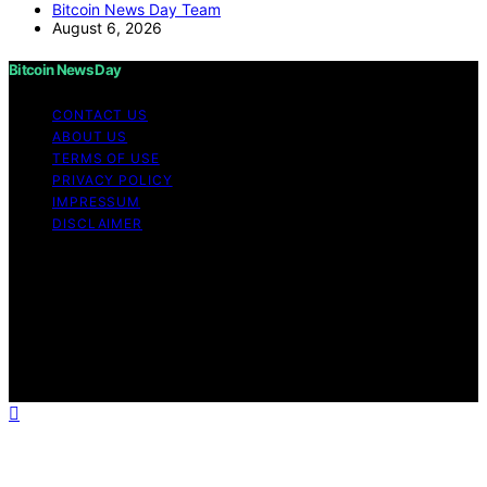
Bitcoin News Day Team
August 6, 2026
Bitcoin News Day
CONTACT US
ABOUT US
TERMS OF USE
PRIVACY POLICY
IMPRESSUM
DISCLAIMER
Copyright © 2026 Bitcoin News Day Content on Bitcoin
News Day is created and published using artificial
intelligence (AI) for general informational and
educational purposes. Affiliate disclaimer As an affiliate,
we may earn a commission from qualifying purchases.
We get commissions for purchases made through links
on this website from Amazon and other third parties.