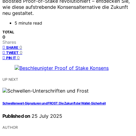
Boosted Proof-of-Stake revolutioniert – entdecken Sie,
wie diese aufstrebende Konsensalternative die Zukunft
neu gestaltet.
5 minute read
TOTAL
0
Shares
0
SHARE
0
TWEET
0
PIN IT
UP NEXT
Schwellenwert-Signaturen und FROST: Die Zukunft der Wallet-Sicherheit
Published on
25 July 2025
AUTHOR