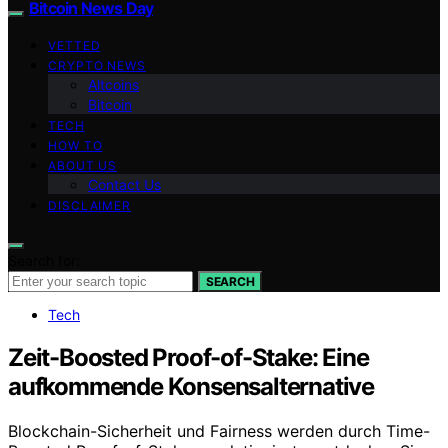
Bitcoin News Day
VETTED
CRYPTO NEWS
Altcoins
Bitcoin
TECH
HOW TO
ABOUT US
Contact Us
DISCLAIMER
Search for:
SEARCH
Tech
Zeit-Boosted Proof-of-Stake: Eine
aufkommende Konsensalternative
Blockchain-Sicherheit und Fairness werden durch Time-