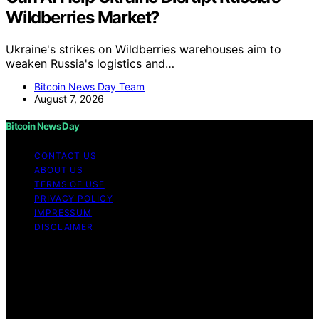
Wildberries Market?
Ukraine's strikes on Wildberries warehouses aim to
weaken Russia's logistics and…
Bitcoin News Day Team
August 7, 2026
Bitcoin News Day
CONTACT US
ABOUT US
TERMS OF USE
PRIVACY POLICY
IMPRESSUM
DISCLAIMER
Copyright © 2026 Bitcoin News Day Content on Bitcoin
News Day is created and published using artificial
intelligence (AI) for general informational and
educational purposes. Affiliate disclaimer As an affiliate,
we may earn a commission from qualifying purchases.