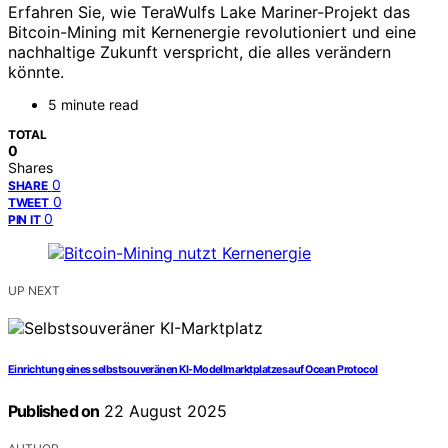
Erfahren Sie, wie TeraWulfs Lake Mariner-Projekt das
Bitcoin-Mining mit Kernenergie revolutioniert und eine
nachhaltige Zukunft verspricht, die alles verändern
könnte.
5 minute read
TOTAL
0
Shares
0
SHARE
0
TWEET
0
PIN IT
UP NEXT
Einrichtung eines selbstsouveränen KI-Modellmarktplatzes auf Ocean Protocol
Published on
22 August 2025