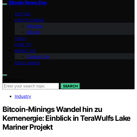
Bitcoin News Day
VETTED
CRYPTO NEWS
Altcoins
Bitcoin
TECH
HOW TO
ABOUT US
Contact Us
DISCLAIMER
Search for:
SEARCH
Industry
Bitcoin-Minings Wandel hin zu
Kernenergie: Einblick in TeraWulfs Lake
Mariner Projekt