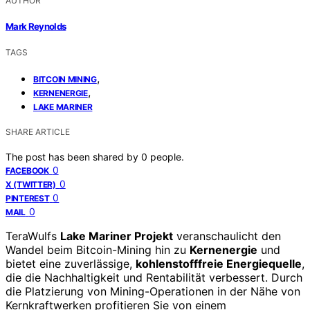
AUTHOR
Mark Reynolds
TAGS
,
BITCOIN MINING
,
KERNENERGIE
LAKE MARINER
SHARE ARTICLE
The post has been shared by
0
people.
0
FACEBOOK
0
X (TWITTER)
0
PINTEREST
0
MAIL
TeraWulfs
Lake Mariner Projekt
veranschaulicht den
Wandel beim Bitcoin-Mining hin zu
Kernenergie
und
bietet eine zuverlässige,
kohlenstofffreie Energiequelle
,
die die Nachhaltigkeit und Rentabilität verbessert. Durch
die Platzierung von Mining-Operationen in der Nähe von
Kernkraftwerken profitieren Sie von einem