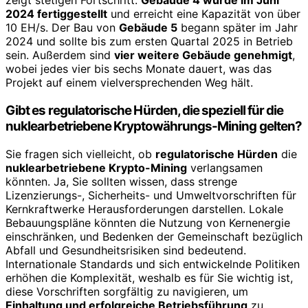
zeigt stetigen Fortschritt.
Gebäude 4 wurde im Juni
2024 fertiggestellt
und erreicht eine Kapazität von über
10 EH/s. Der Bau von
Gebäude 5
begann später im Jahr
2024 und sollte bis zum ersten Quartal 2025 in Betrieb
sein. Außerdem sind
vier weitere Gebäude genehmigt
,
wobei jedes vier bis sechs Monate dauert, was das
Projekt auf einem vielversprechenden Weg hält.
Gibt es regulatorische Hürden, die speziell für die
nuklearbetriebene Kryptowährungs-Mining gelten?
Sie fragen sich vielleicht, ob
regulatorische Hürden
die
nuklearbetriebene Krypto-Mining
verlangsamen
könnten. Ja, Sie sollten wissen, dass strenge
Lizenzierungs-, Sicherheits- und Umweltvorschriften für
Kernkraftwerke Herausforderungen darstellen. Lokale
Bebauungspläne könnten die Nutzung von Kernenergie
einschränken, und Bedenken der Gemeinschaft bezüglich
Abfall und Gesundheitsrisiken sind bedeutend.
Internationale Standards und sich entwickelnde Politiken
erhöhen die Komplexität, weshalb es für Sie wichtig ist,
diese Vorschriften sorgfältig zu navigieren, um
Einhaltung und erfolgreiche Betriebsführung
zu