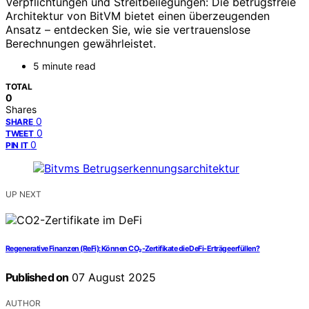
Verpflichtungen und Streitbeilegungen: Die betrugsfreie
Architektur von BitVM bietet einen überzeugenden
Ansatz – entdecken Sie, wie sie vertrauenslose
Berechnungen gewährleistet.
5 minute read
TOTAL
0
Shares
0
SHARE
0
TWEET
0
PIN IT
UP NEXT
Regenerative Finanzen (ReFi): Können CO₂-Zertifikate die DeFi-Erträge erfüllen?
Published on
07 August 2025
AUTHOR