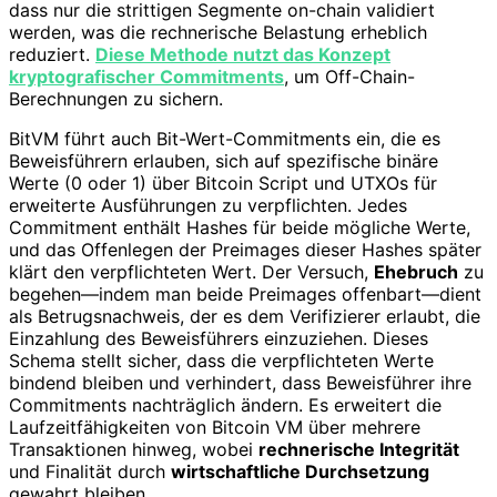
dass nur die strittigen Segmente on-chain validiert
werden, was die rechnerische Belastung erheblich
reduziert.
Diese Methode nutzt das Konzept
kryptografischer Commitments
, um Off-Chain-
Berechnungen zu sichern.
BitVM führt auch Bit-Wert-Commitments ein, die es
Beweisführern erlauben, sich auf spezifische binäre
Werte (0 oder 1) über Bitcoin Script und UTXOs für
erweiterte Ausführungen zu verpflichten. Jedes
Commitment enthält Hashes für beide mögliche Werte,
und das Offenlegen der Preimages dieser Hashes später
klärt den verpflichteten Wert. Der Versuch,
Ehebruch
zu
begehen—indem man beide Preimages offenbart—dient
als Betrugsnachweis, der es dem Verifizierer erlaubt, die
Einzahlung des Beweisführers einzuziehen. Dieses
Schema stellt sicher, dass die verpflichteten Werte
bindend bleiben und verhindert, dass Beweisführer ihre
Commitments nachträglich ändern. Es erweitert die
Laufzeitfähigkeiten von Bitcoin VM über mehrere
Transaktionen hinweg, wobei
rechnerische Integrität
und Finalität durch
wirtschaftliche Durchsetzung
gewahrt bleiben.