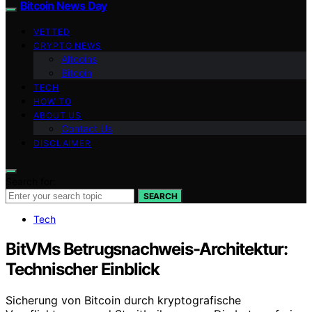
Bitcoin News Day
VETTED
CRYPTO NEWS
Altcoins
Bitcoin
TECH
HOW TO
ABOUT US
Contact Us
DISCLAIMER
Search for:
SEARCH
Tech
BitVMs Betrugsnachweis-Architektur:
Technischer Einblick
Sicherung von Bitcoin durch kryptografische