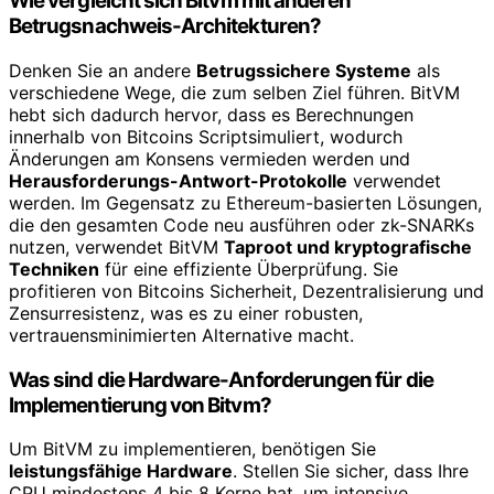
Wie vergleicht sich Bitvm mit anderen
Betrugsnachweis-Architekturen?
Denken Sie an andere
Betrugssichere Systeme
als
verschiedene Wege, die zum selben Ziel führen. BitVM
hebt sich dadurch hervor, dass es Berechnungen
innerhalb von Bitcoins Scriptsimuliert, wodurch
Änderungen am Konsens vermieden werden und
Herausforderungs-Antwort-Protokolle
verwendet
werden. Im Gegensatz zu Ethereum-basierten Lösungen,
die den gesamten Code neu ausführen oder zk-SNARKs
nutzen, verwendet BitVM
Taproot und kryptografische
Techniken
für eine effiziente Überprüfung. Sie
profitieren von Bitcoins Sicherheit, Dezentralisierung und
Zensurresistenz, was es zu einer robusten,
vertrauensminimierten Alternative macht.
Was sind die Hardware-Anforderungen für die
Implementierung von Bitvm?
Um BitVM zu implementieren, benötigen Sie
leistungsfähige Hardware
. Stellen Sie sicher, dass Ihre
CPU mindestens 4 bis 8 Kerne hat, um intensive